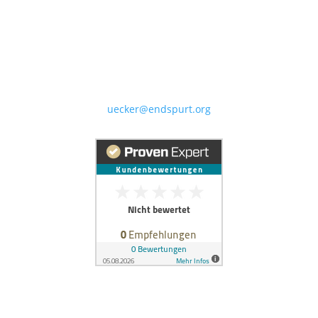
Dr. Karin Uecker
Schreibcoach (CAS)
Kraepelinstr. 63
80804 München
Tel. 089-30667889
uecker@endspurt.org