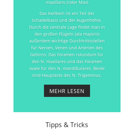
maxillaris (roter Max)
Das Keilbein ist ein Teil der
Schädelbasis und der Augenhöhle.
Durch die zentrale Lage findet man in
den großen Flügeln (ala majoris)
außerdem wichtige Durchtrittsstellen
für Nerven, Venen und Arterien des
Gehirns: Das Foramen rotundum für
den N. maxilares und das Foramen
ovale für den N. mandibulares. Beide
sind Hauptäste des N. Trigeminus.
MEHR LESEN
Tipps & Tricks