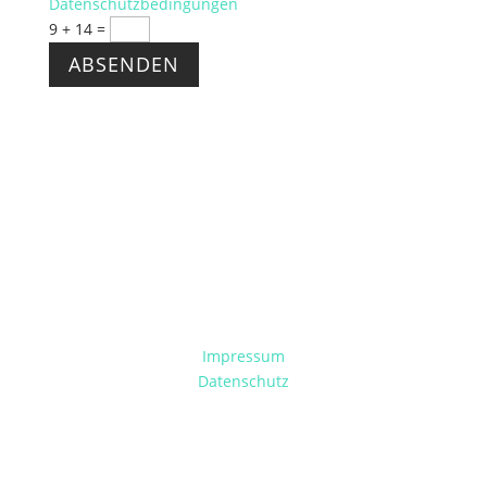
Datenschutzbedingungen
9 + 14
=
ABSENDEN
Wissenschaftliches Schreiben in Gesundheit und
Medizin
Impressum
Datenschutz
Dr. Karin Uecker
Schreibcoach (CAS)