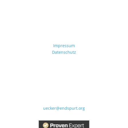
Wissenschaftliches Schreiben in Gesundheit und
Medizin
Impressum
Datenschutz
Dr. Karin Uecker
Schreibcoach (CAS)
Kraepelinstr. 63
80804 München
Tel. 089-30667889
uecker@endspurt.org